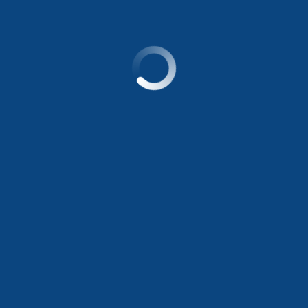
Disfruta del viaje de una manera totalmente cómoda.​
- Sistema de Aire Acondicionado​
- Eleva vidrios frontales eléctricos.​
- 1 puerta de acceso lateral ​
- Suspensión delantera independiente​
- Suspensión posterior con ballestas (para mayor
robustez con la carga de pasajeros y equipaje).​