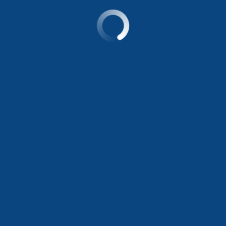
100.000 km de garantía y esta no cubre daños ocasionados po
ños generados por elementos externos como excrementos de ave
s y relés no tienen cobertura.
, lubricantes, insumos) no se encuentran dentro de la cobert
illas de freno, discos de freno, tambores de freno, zapatas d
spensión, y tapicería y/o alfombras) no se encuentran dentro 
ntes cuenta con la garantía 5 años o 150.000 km La carga del
ados por factores externos tales como: golpes, fisuras, per